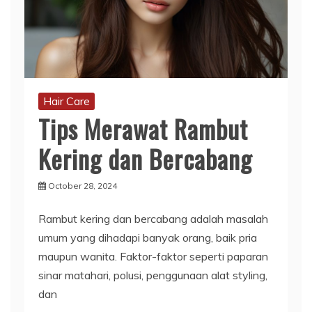
Hair Care
Tips Merawat Rambut
Kering dan Bercabang
October 28, 2024
Rambut kering dan bercabang adalah masalah
umum yang dihadapi banyak orang, baik pria
maupun wanita. Faktor-faktor seperti paparan
sinar matahari, polusi, penggunaan alat styling,
dan