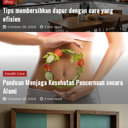
Blog
Tips membersihkan dapur dengan cara yang
efisien
October 28, 2024
3 min read
Health Care
Panduan Menjaga Kesehatan Pencernaan secara
Alami
October 28, 2024
3 min read