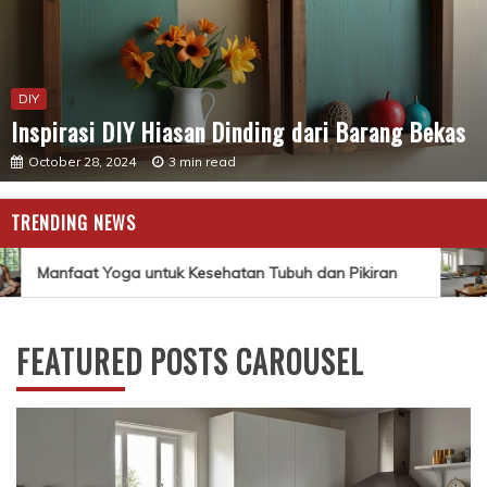
DIY
Inspirasi DIY Hiasan Dinding dari Barang Bekas
October 28, 2024
3 min read
TRENDING NEWS
Manfaat Yoga untuk Kesehatan Tubuh dan Pikiran
FEATURED POSTS CAROUSEL