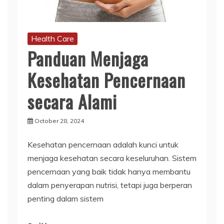
Health Care
Panduan Menjaga
Kesehatan Pencernaan
secara Alami
October 28, 2024
Kesehatan pencernaan adalah kunci untuk
menjaga kesehatan secara keseluruhan. Sistem
pencernaan yang baik tidak hanya membantu
dalam penyerapan nutrisi, tetapi juga berperan
penting dalam sistem